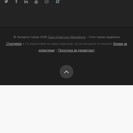
© Авторско право
2026
Team Extension Macedonia
- Сите права задржани
Changelog
● Со користење на оваа страница, се согласувате со нашиот
Услови за
користење
и
Политика за приватност