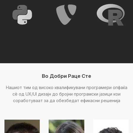
Во Добри Раце Сте
Нашиот тим од високо квалификувани програмери опфаќа
сè од UX/UI дизајн до бројни програмски јазици кои
соработуваат за да обезбедат ефикасни решенија