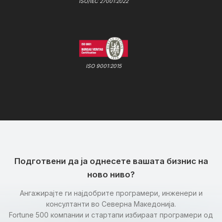
ISO/IEC 27001:2022
ISO 9001:2015
Подготвени да ја однесете вашата бизнис на
ново ниво?
Ангажирајте ги најдобрите програмери, инженери и
консултанти во Северна Македонија.
Fortune 500 компании и стартапи избираат програмери од