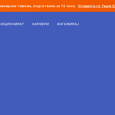
женерски тимови, подготвени за 72 часа.
Откријте го Team E
Белгија
УНКЦИОНИРА?
КАРИЕРИ
АНГАЖИРАЈ
Франција
Ирска
Холандија
Швајцарија
Соединети Американски Држави
Босна и Херцеговина
Естонија
Латвија
Молдавија