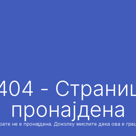
404 - Страниц
пронајдена
рате не е пронајдена. Доколку мислите дека ова е греш