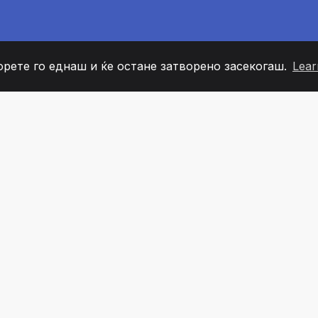
орете го еднаш и ќе остане затворено засекогаш.
Lear
60
+36
7
ОВИ НА ТИМОТ
COUNTRIES
КАНЦЕЛ