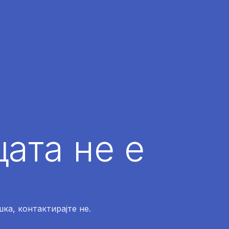
ата не е
ка, контактирајте не.