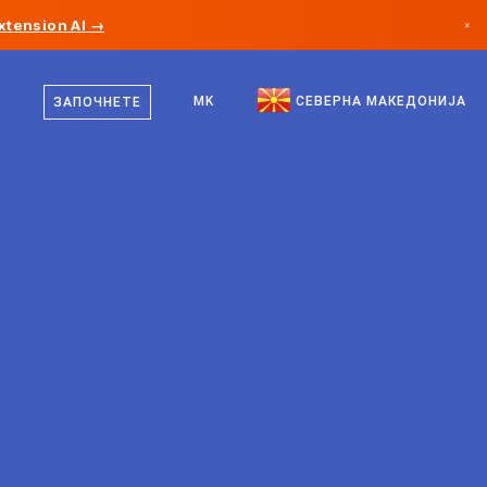
xtension AI →
×
македонски
Канада
англиски
MK
СЕВЕРНА МАКЕДОНИЈА
ЗАПОЧНЕТЕ
Германија
Лихтенштајн
Норвешка
Јапонија
Бугарија
Хрватска
Литванија
Црна Гора