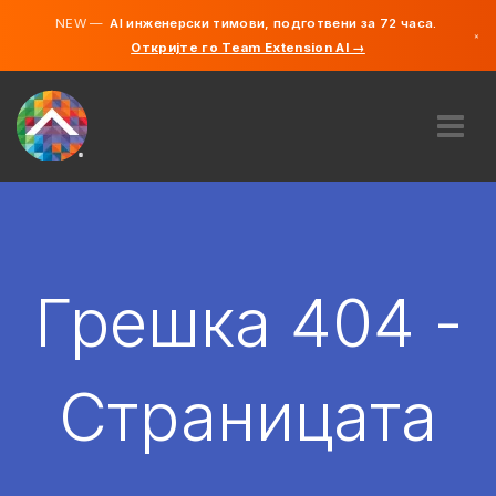
NEW —
AI инженерски тимови, подготвени за 72 часа.
×
Откријте го Team Extension AI →
македонс
англиски
ЗА НАС
ЕКСПЕРТИЗА
КАКО ФУНКЦИОНИРА?
КАРИЕРИ
Грешка 404 -
АНГАЖИРАЈ
СЕВЕРНА МАКЕДОНИЈА
Страницата
MK
ЗАПОЧНЕТЕ