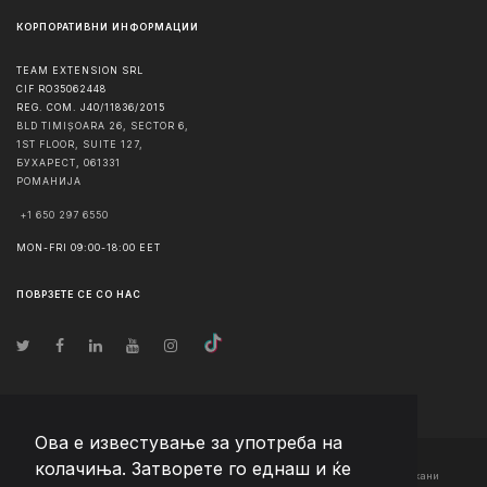
КОРПОРАТИВНИ ИНФОРМАЦИИ
TEAM EXTENSION SRL
CIF RO35062448
REG. COM. J40/11836/2015
BLD TIMIȘOARA 26, SECTOR 6,
1ST FLOOR, SUITE 127,
БУХАРЕСТ
,
061331
РОМАНИЈА
+1 650 297 6550
MON-FRI 09:00-18:00 EET
ПОВРЗЕТЕ СЕ СО НАС
Ова е известување за употреба на
колачиња. Затворете го еднаш и ќе
© Авторско право
2026
Team Extension Macedonia
- Сите права задржани