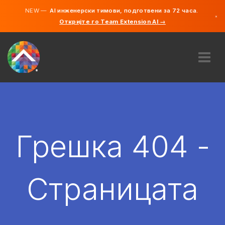
NEW —
AI инженерски тимови, подготвени за 72 часа.
×
Откријте го Team Extension AI →
македонс
англиски
ЗА НАС
ЕКСПЕРТИЗА
КАКО ФУНКЦИОНИРА?
КАРИЕРИ
Грешка 404 -
АНГАЖИРАЈ
СЕВЕРНА МАКЕДОНИЈА
Страницата
MK
ЗАПОЧНЕТЕ