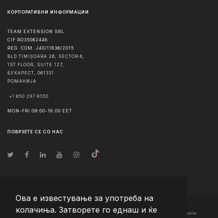
КОРПОРАТИВНИ ИНФОРМАЦИИ
TEAM EXTENSION SRL
CIF RO35062448
REG. COM. J40/11836/2015
BLD TIMIȘOARA 26, SECTOR 6,
1ST FLOOR, SUITE 127,
БУХАРЕСТ
,
061331
РОМАНИЈА
+1 650 297 6550
MON-FRI 09:00-18:00 EET
ПОВРЗЕТЕ СЕ СО НАС
Ова е известување за употреба на
колачиња. Затворете го еднаш и ќе
© Авторско право
2026
Team Extension Macedonia
- Сите права задржани