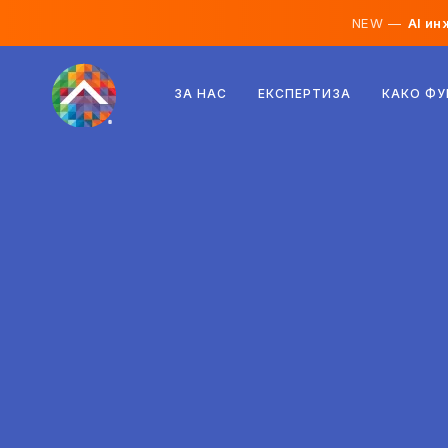
NEW —
AI ин
Австрија
ЗА НАС
ЕКСПЕРТИЗА
КАКО Ф
Финска
Исланд
Луксембург
Шведска
Обединето Кралство
Албанија
Чешка
Унгарија
Северна Македонија