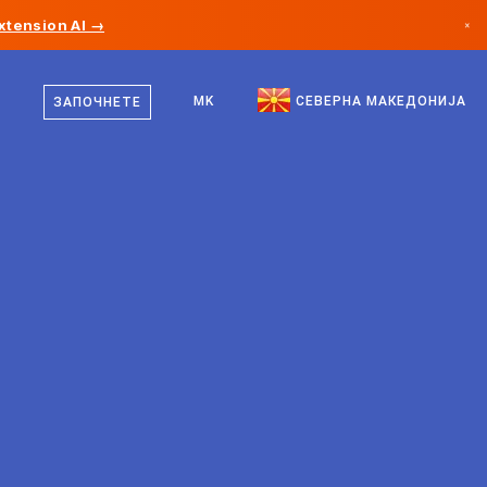
xtension AI →
×
македонски
Канада
англиски
MK
СЕВЕРНА МАКЕДОНИЈА
ЗАПОЧНЕТЕ
Германија
Лихтенштајн
Норвешка
Јапонија
Бугарија
Хрватска
Литванија
Црна Гора