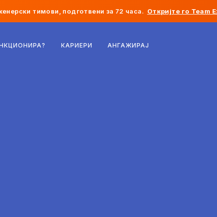
женерски тимови, подготвени за 72 часа.
Откријте го Team E
Белгија
УНКЦИОНИРА?
КАРИЕРИ
АНГАЖИРАЈ
Франција
Ирска
Холандија
Швајцарија
Соединети Американски Држави
Босна и Херцеговина
Естонија
Латвија
Молдавија