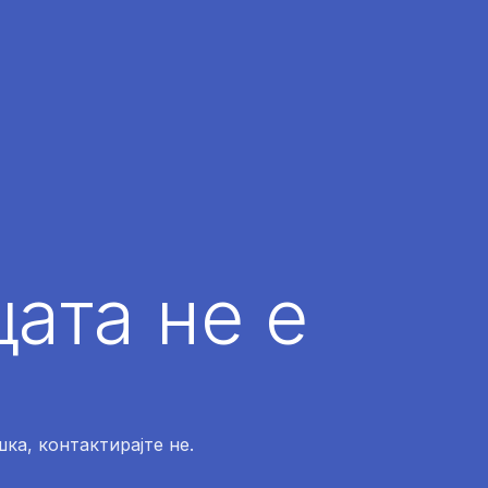
ата не е
ка, контактирајте не.