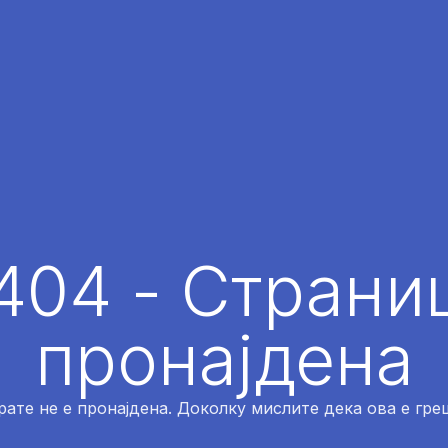
404 - Страниц
пронајдена
рате не е пронајдена. Доколку мислите дека ова е греш