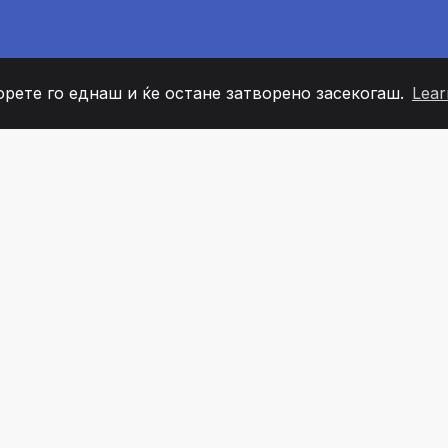
орете го еднаш и ќе остане затворено засекогаш.
Lear
60
+36
7
ОВИ НА ТИМОТ
COUNTRIES
КАНЦЕЛ