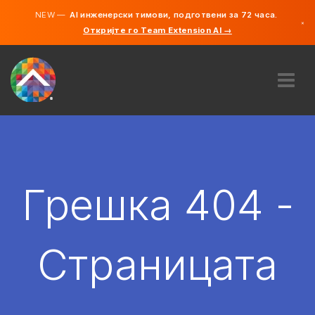
NEW —
AI инженерски тимови, подготвени за 72 часа.
×
Откријте го Team Extension AI →
македонс
англиски
ЗА НАС
ЕКСПЕРТИЗА
КАКО ФУНКЦИОНИРА?
КАРИЕРИ
Грешка 404 -
АНГАЖИРАЈ
СЕВЕРНА МАКЕДОНИЈА
Страницата
MK
ЗАПОЧНЕТЕ