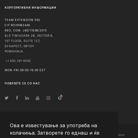
КОРПОРАТИВНИ ИНФОРМАЦИИ
TEAM EXTENSION SRL
CIF RO35062448
REG. COM. J40/11836/2015
BLD TIMIȘOARA 26, SECTOR 6,
1ST FLOOR, SUITE 127,
БУХАРЕСТ
,
061331
РОМАНИЈА
+1 650 297 6550
MON-FRI 09:00-18:00 EET
ПОВРЗЕТЕ СЕ СО НАС
Ова е известување за употреба на
колачиња. Затворете го еднаш и ќе
© Авторско право
2026
Team Extension Macedonia
- Сите права задржани