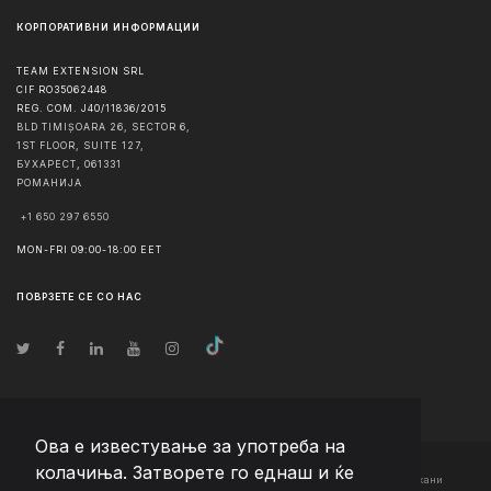
КОРПОРАТИВНИ ИНФОРМАЦИИ
TEAM EXTENSION SRL
CIF RO35062448
REG. COM. J40/11836/2015
BLD TIMIȘOARA 26, SECTOR 6,
1ST FLOOR, SUITE 127,
БУХАРЕСТ
,
061331
РОМАНИЈА
+1 650 297 6550
MON-FRI 09:00-18:00 EET
ПОВРЗЕТЕ СЕ СО НАС
Ова е известување за употреба на
колачиња. Затворете го еднаш и ќе
© Авторско право
2026
Team Extension Macedonia
- Сите права задржани