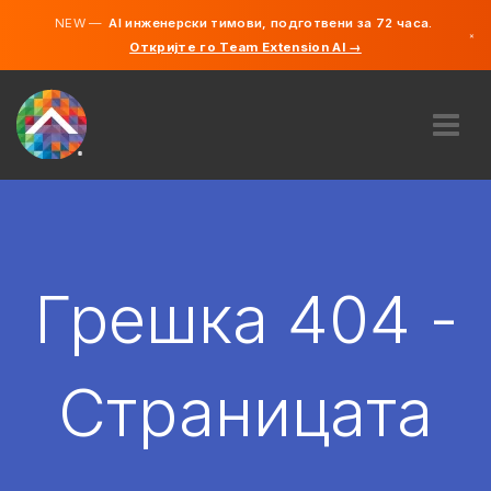
NEW —
AI инженерски тимови, подготвени за 72 часа.
×
Откријте го Team Extension AI →
македонс
англиски
ЗА НАС
ЕКСПЕРТИЗА
КАКО ФУНКЦИОНИРА?
КАРИЕРИ
Грешка 404 -
АНГАЖИРАЈ
СЕВЕРНА МАКЕДОНИЈА
Страницата
MK
ЗАПОЧНЕТЕ