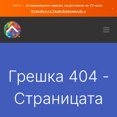
NEW —
AI инженерски тимови, подготвени за 72 часа.
×
Откријте го Team Extension AI →
македонс
англиски
ЗА НАС
ЕКСПЕРТИЗА
КАКО ФУНКЦИОНИРА?
КАРИЕРИ
Грешка 404 -
АНГАЖИРАЈ
СЕВЕРНА МАКЕДОНИЈА
Страницата
MK
ЗАПОЧНЕТЕ