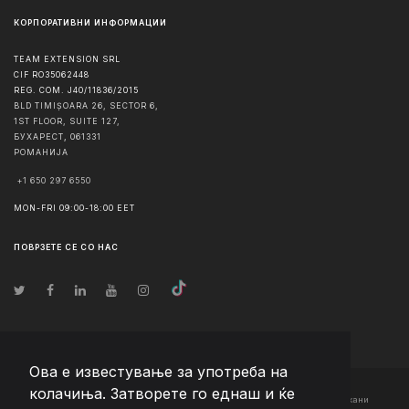
КОРПОРАТИВНИ ИНФОРМАЦИИ
TEAM EXTENSION SRL
CIF RO35062448
REG. COM. J40/11836/2015
BLD TIMIȘOARA 26, SECTOR 6,
1ST FLOOR, SUITE 127,
БУХАРЕСТ
,
061331
РОМАНИЈА
+1 650 297 6550
MON-FRI 09:00-18:00 EET
ПОВРЗЕТЕ СЕ СО НАС
Ова е известување за употреба на
колачиња. Затворете го еднаш и ќе
© Авторско право
2026
Team Extension Macedonia
- Сите права задржани