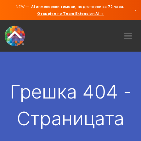
NEW —
AI инженерски тимови, подготвени за 72 часа.
×
Откријте го Team Extension AI →
македонс
англиски
ЗА НАС
ЕКСПЕРТИЗА
КАКО ФУНКЦИОНИРА?
КАРИЕРИ
Грешка 404 -
АНГАЖИРАЈ
СЕВЕРНА МАКЕДОНИЈА
Страницата
MK
ЗАПОЧНЕТЕ