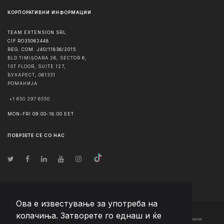
КОРПОРАТИВНИ ИНФОРМАЦИИ
TEAM EXTENSION SRL
CIF RO35062448
REG. COM. J40/11836/2015
BLD TIMIȘOARA 26, SECTOR 6,
1ST FLOOR, SUITE 127,
БУХАРЕСТ
,
061331
РОМАНИЈА
+1 650 297 6550
MON-FRI 09:00-18:00 EET
ПОВРЗЕТЕ СЕ СО НАС
Ова е известување за употреба на
колачиња. Затворете го еднаш и ќе
© Авторско право
2026
Team Extension Macedonia
- Сите права задржани