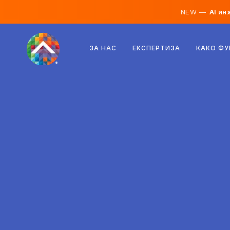
NEW —
AI ин
Австрија
ЗА НАС
ЕКСПЕРТИЗА
КАКО Ф
Финска
Исланд
Луксембург
Шведска
Обединето Кралство
Албанија
Чешка
Унгарија
Северна Македонија