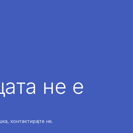
ата не е
ка, контактирајте не.