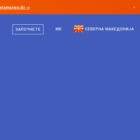
xtension AI →
×
македонски
Канада
англиски
MK
СЕВЕРНА МАКЕДОНИЈА
ЗАПОЧНЕТЕ
Германија
Лихтенштајн
Норвешка
Јапонија
Бугарија
Хрватска
Литванија
Црна Гора