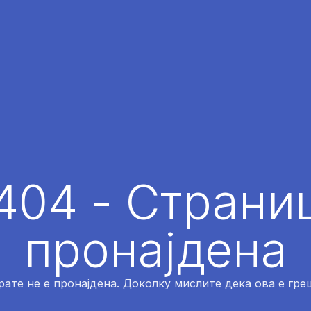
404 - Страниц
пронајдена
рате не е пронајдена. Доколку мислите дека ова е греш