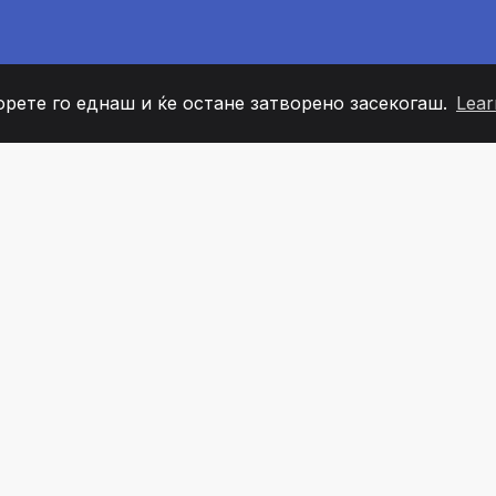
орете го еднаш и ќе остане затворено засекогаш.
Lear
60
+36
7
ОВИ НА ТИМОТ
COUNTRIES
КАНЦЕЛ