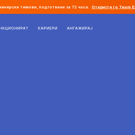
женерски тимови, подготвени за 72 часа.
Откријте го Team E
Белгија
УНКЦИОНИРА?
КАРИЕРИ
АНГАЖИРАЈ
Франција
Ирска
Холандија
Швајцарија
Соединети Американски Држави
Босна и Херцеговина
Естонија
Латвија
Молдавија