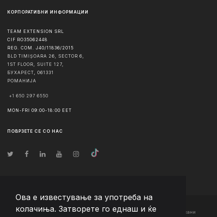
КОРПОРАТИВНИ ИНФОРМАЦИИ
TEAM EXTENSION SRL
CIF RO35062448
REG. COM. J40/11836/2015
BLD TIMIȘOARA 26, SECTOR 6,
1ST FLOOR, SUITE 127,
БУХАРЕСТ
,
061331
РОМАНИЈА
+1 650 297 6550
MON-FRI 09:00-18:00 EET
ПОВРЗЕТЕ СЕ СО НАС
Ова е известување за употреба на
колачиња. Затворете го еднаш и ќе
© Авторско право
2026
Team Extension Macedonia
- Сите права задржани