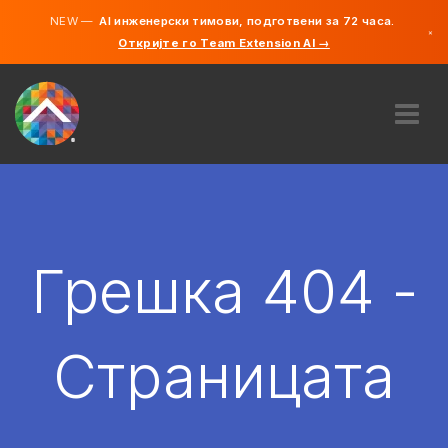
NEW —
AI инженерски тимови, подготвени за 72 часа.
×
Откријте го Team Extension AI →
македонс
англиски
ЗА НАС
ЕКСПЕРТИЗА
КАКО ФУНКЦИОНИРА?
КАРИЕРИ
Грешка 404 -
АНГАЖИРАЈ
СЕВЕРНА МАКЕДОНИЈА
Страницата
MK
ЗАПОЧНЕТЕ