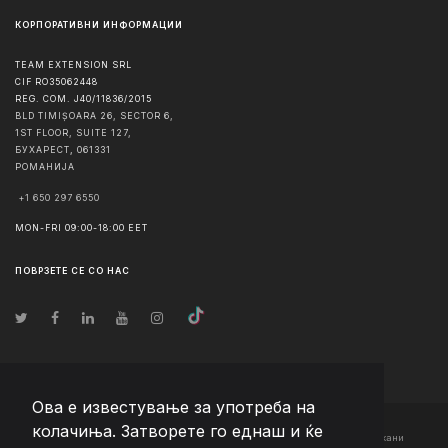
КОРПОРАТИВНИ ИНФОРМАЦИИ
TEAM EXTENSION SRL
CIF RO35062448
REG. COM. J40/11836/2015
BLD TIMIȘOARA 26, SECTOR 6,
1ST FLOOR, SUITE 127,
БУХАРЕСТ
,
061331
РОМАНИЈА
+1 650 297 6550
MON-FRI 09:00-18:00 EET
ПОВРЗЕТЕ СЕ СО НАС
Ова е известување за употреба на
колачиња. Затворете го еднаш и ќе
© Авторско право
2026
Team Extension Macedonia
- Сите права задржани