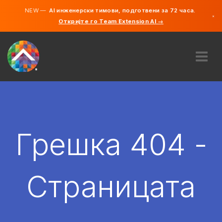
NEW —
AI инженерски тимови, подготвени за 72 часа.
×
Откријте го Team Extension AI →
македонс
англиски
ЗА НАС
ЕКСПЕРТИЗА
КАКО ФУНКЦИОНИРА?
КАРИЕРИ
Грешка 404 -
АНГАЖИРАЈ
СЕВЕРНА МАКЕДОНИЈА
Страницата
MK
ЗАПОЧНЕТЕ