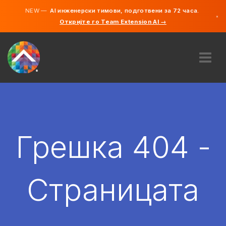
NEW —
AI инженерски тимови, подготвени за 72 часа.
×
Откријте го Team Extension AI →
македонс
англиски
ЗА НАС
ЕКСПЕРТИЗА
КАКО ФУНКЦИОНИРА?
КАРИЕРИ
Грешка 404 -
АНГАЖИРАЈ
СЕВЕРНА МАКЕДОНИЈА
Страницата
MK
ЗАПОЧНЕТЕ