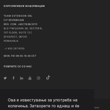
КОРПОРАТИВНИ ИНФОРМАЦИИ
TEAM EXTENSION SRL
CIF RO35062448
REG. COM. J40/11836/2015
BLD TIMIȘOARA 26, SECTOR 6,
1ST FLOOR, SUITE 127,
БУХАРЕСТ
,
061331
РОМАНИЈА
+1 650 297 6550
MON-FRI 09:00-18:00 EET
ПОВРЗЕТЕ СЕ СО НАС
Ова е известување за употреба на
колачиња. Затворете го еднаш и ќе
© Авторско право
2026
Team Extension Macedonia
- Сите права задржани